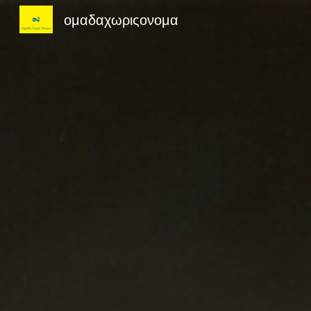
ομαδαχωριςονομα
Sk