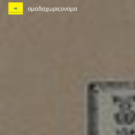
ομαδαχωριςονομα
Sk