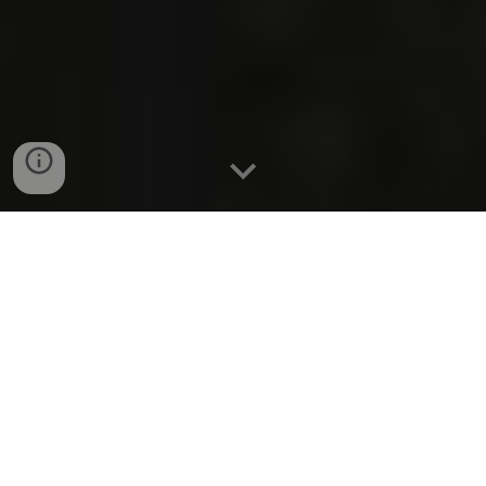
Την Δευτέρα
20 ΝΟΕΜΒΡΙΟΥ 2023 στις 20Η00
και με
την αφορμή των πενήντα χρόνων από τα γεγονότα του
Πολυτεχνείου μας μίλησε ο Κωστής Κορνέτης
συγγραφέας και επίκουρος καθηγητής Σύγχρονης